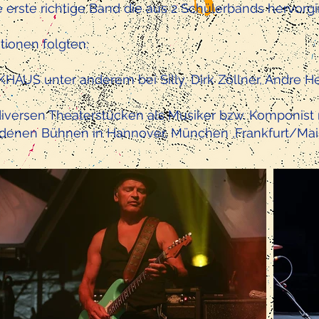
 erste richtige Band die aus 2 Schülerbands hervorgi
tionen folgten:
HAUS unter anderem bei Silly, Dirk Zöllner, Andre H
iversen Theaterstücken als Musiker bzw. Komponist mi
edenen Bühnen in Hannover, München ,Frankfurt/Main