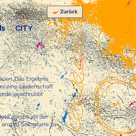
Zurück
ds
CITY
 bauen. Das Ergebnis
ber eine Leidenschaft
korde geschrubbt
ete abrupt, als der
 anstatt Sologitarre zu