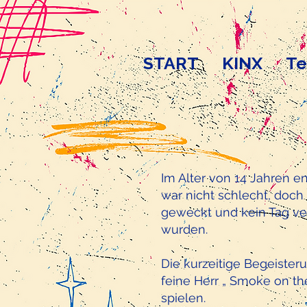
START
KINX
Te
Im Alter von 14 Jahren en
war nicht schlecht, doch
geweckt und kein Tag ver
wurden.
Die kurzeitige Begeister
feine Herr „ Smoke on the
spielen.