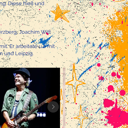
ng. Diese hieß und
erzberg, Joachim Witt
t. Er arbeitete u.a mit
 und Leipzig.