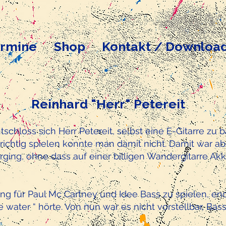
rmine
Shop
Kontakt / Downloa
Reinhard "Herr" Petereit
tschloss sich Herr Petereit, selbst eine E-Gitarre zu
 richtig spielen konnte man damit nicht. Damit war a
ging, ohne dass auf einer billigen Wandergitarre Ak
ung für Paul Mc Cartney und Idee Bass zu spielen, end
 water “ hörte. Von nun war es nicht vorstellbar, Bass